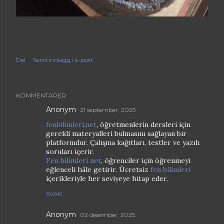
Del
Send innlegg i e-post
KOMMENTARER
Anonym
21 september, 2025
fenbilimleri.net
, öğretmenlerin dersleri için
gerekli materyalleri bulmasını sağlayan bir
platformdur. Çalışma kağıtları, testler ve yazılı
soruları içerir.
Fen bilimleri net
, öğrenciler için öğrenmeyi
eğlenceli hâle getirir. Ücretsiz
fen bilimleri
içerikleriyle her seviyeye hitap eder.
SVAR
Anonym
02 desember, 2025