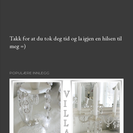
Takk for at du tok deg tid og la igjen en hilsen til
meg =)
L
e
g
g
POPULÆRE INNLEGG
i
n
n
e
n
k
o
m