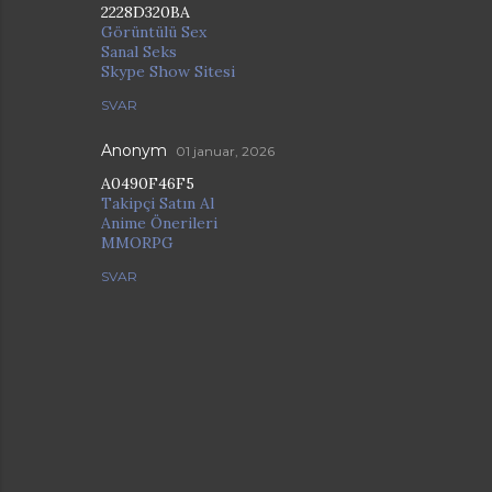
2228D320BA
Görüntülü Sex
Sanal Seks
Skype Show Sitesi
SVAR
Anonym
01 januar, 2026
A0490F46F5
Takipçi Satın Al
Anime Önerileri
MMORPG
SVAR