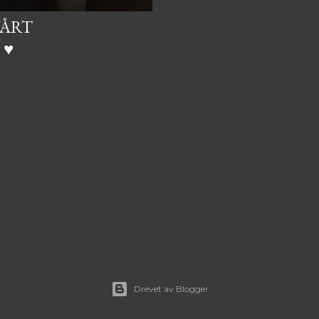
VÅRT
♥︎
Drevet av Blogger