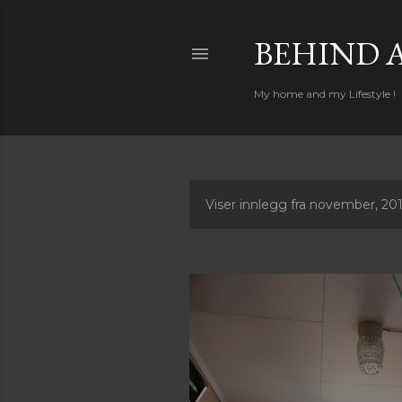
BEHIND 
My home and my Lifestyle !
Viser innlegg fra november, 20
I
n
n
l
e
g