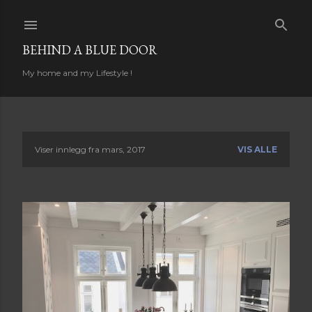
Gå til hovedinnhold
BEHIND A BLUE DOOR
My home and my Lifestyle !
Viser innlegg fra mars, 2017
VIS ALLE
I
n
n
l
e
g