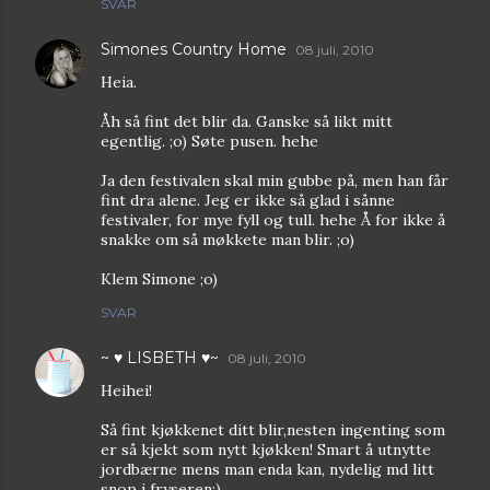
SVAR
Simones Country Home
08 juli, 2010
Heia.
Åh så fint det blir da. Ganske så likt mitt
egentlig. ;o) Søte pusen. hehe
Ja den festivalen skal min gubbe på, men han får
fint dra alene. Jeg er ikke så glad i sånne
festivaler, for mye fyll og tull. hehe Å for ikke å
snakke om så møkkete man blir. ;o)
Klem Simone ;o)
SVAR
~ ♥ LISBETH ♥~
08 juli, 2010
Heihei!
Så fint kjøkkenet ditt blir,nesten ingenting som
er så kjekt som nytt kjøkken! Smart å utnytte
jordbærne mens man enda kan, nydelig md litt
snop i fryseren:)