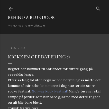
Gå til hovedinnhold
BEHIND A BLUE DOOR
My home and my Lifestyle !
juli 07, 2010
KJØKKEN OPPDATERING ;)
Regnet har kommet til Sørlandet for første gang på
veeeeldig lenge.
Etter så lang tid uten regn av noe betydning så måtte det
komme nå når nabo kommunen i dag starter sin store
rocke festival,
Norway Rock Festival
! Mange tusener skal
campe på jorder som blir bare gjørme med dette regnet
og alt blir bare bløtt.
Typisk festival vær...