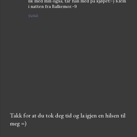
lik med min også, tar han med på kjøpet:-) Klem
i natten fra Balkemor.-9
SVAR
Takk for at du tok deg tid og la igjen en hilsen til
meg =)
L
e