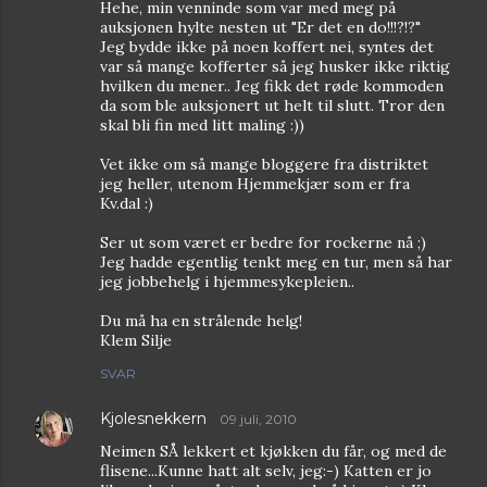
Hehe, min venninde som var med meg på
auksjonen hylte nesten ut "Er det en do!!!?!?"
Jeg bydde ikke på noen koffert nei, syntes det
var så mange kofferter så jeg husker ikke riktig
hvilken du mener.. Jeg fikk det røde kommoden
da som ble auksjonert ut helt til slutt. Tror den
skal bli fin med litt maling :))
Vet ikke om så mange bloggere fra distriktet
jeg heller, utenom Hjemmekjær som er fra
Kv.dal :)
Ser ut som været er bedre for rockerne nå ;)
Jeg hadde egentlig tenkt meg en tur, men så har
jeg jobbehelg i hjemmesykepleien..
Du må ha en strålende helg!
Klem Silje
SVAR
Kjolesnekkern
09 juli, 2010
Neimen SÅ lekkert et kjøkken du får, og med de
flisene...Kunne hatt alt selv, jeg:-) Katten er jo