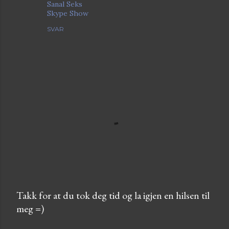
Sanal Seks
Skype Show
SVAR
Takk for at du tok deg tid og la igjen en hilsen til
meg =)
L
e