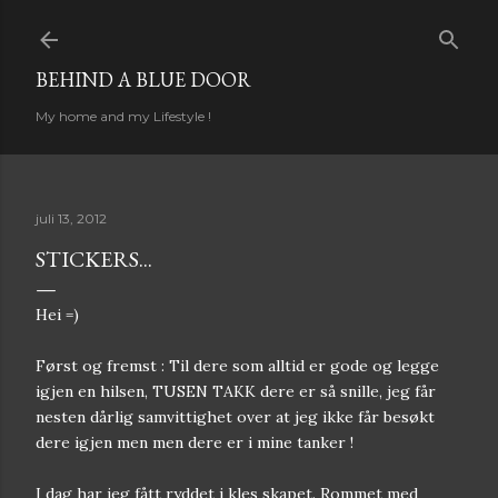
Gå til hovedinnhold
BEHIND A BLUE DOOR
My home and my Lifestyle !
juli 13, 2012
STICKERS...
Hei =)
Først og fremst : Til dere som alltid er gode og legge
igjen en hilsen, TUSEN TAKK dere er så snille, jeg får
nesten dårlig samvittighet over at jeg ikke får besøkt
dere igjen men men dere er i mine tanker !
I dag har jeg fått ryddet i kles skapet. Rommet med