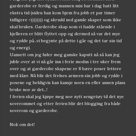
garderobe er ferdig og mannen min har i dag hatt litt
ekstra tid (siden han kom hjem fra jobb et par timer
tidligere =)))))))) og skrudd ned gamle skaper som ikke
skal brukes. Garderobe skap som vi hadde stående i
kjelleren er blitt flyttet opp og dermed så var det mye
og rydde på...vi begynte på dette i går og det tar sin tid
og energi.
Uansett om jeg føler meg ganske kaputt nå så kan jeg
juble over at vi nå går inn i ferie modus i tre uker frem
over og at garderobe skapene er 8 bære poser lettere
med klær. Nå blir det frelses armeen sin jobb og rydde i
posene og heldigvis kan kansje noen en eller annen plass
bruke noe av det...!
I ferien skal jeg kjøpe meg noe nytt sengetøy til det nye
soverommet og etter ferien blir det blogging fra både
soverom og garderobe.
Nok om det!