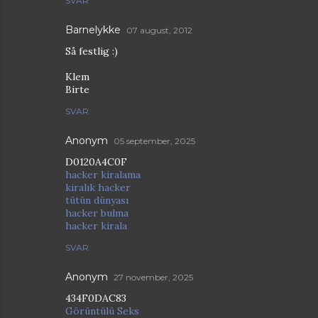
SVAR
Barnelykke
07 august, 2012
Så festlig :)
Klem
Birte
SVAR
Anonym
05 september, 2025
D0120A4C0F
hacker kiralama
kiralık hacker
tütün dünyası
hacker bulma
hacker kirala
SVAR
Anonym
27 november, 2025
434F0DAC83
Görüntülü Seks