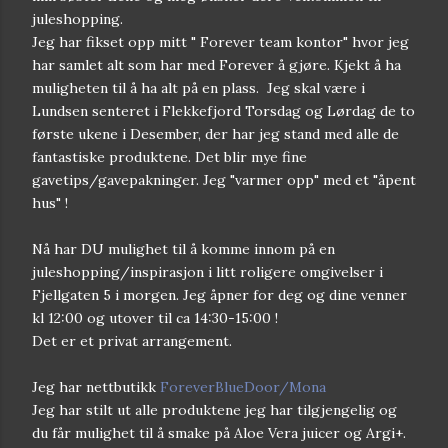
juleshopping.
Jeg har fikset opp mitt " Forever team kontor" hvor jeg
har samlet alt som har med Forever å gjøre. Kjekt å ha
muligheten til å ha alt på en plass. Jeg skal være i
Lundsen senteret i Flekkefjord Torsdag og Lørdag de to
første ukene i Desember, der har jeg stand med alle de
fantastiske produktene. Det blir mye fine
gavetips/gavepakninger. Jeg "varmer opp" med et "åpent
hus" !
Nå har DU mulighet til å komme innom på en
juleshopping/inspirasjon i litt roligere omgivelser i
Fjellgaten 5 i morgen. Jeg åpner for deg og dine venner
kl 12:00 og utover til ca 14:30-15:00 !
Det er et privat arrangement.
Jeg har nettbutikk
ForeverBlueDoor/Mona
Jeg har stilt ut alle produktene jeg har tilgjengelig og
du får mulighet til å smake på Aloe Vera juicer og Argi+.