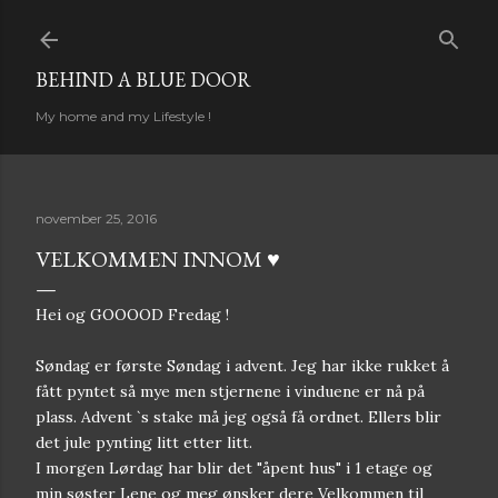
Gå til hovedinnhold
BEHIND A BLUE DOOR
My home and my Lifestyle !
november 25, 2016
VELKOMMEN INNOM ♥︎
Hei og GOOOOD Fredag !
Søndag er første Søndag i advent. Jeg har ikke rukket å
fått pyntet så mye men stjernene i vinduene er nå på
plass. Advent `s stake må jeg også få ordnet. Ellers blir
det jule pynting litt etter litt.
I morgen Lørdag har blir det "åpent hus" i 1 etage og
min søster Lene og meg ønsker dere Velkommen til