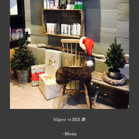
Håper vi SES 🎁
-Mona