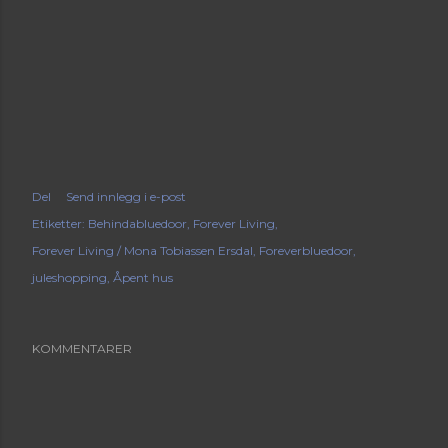
Del
Send innlegg i e-post
Etiketter:
Behindabluedoor
Forever Living
Forever Living / Mona Tobiassen Ersdal
Foreverbluedoor
juleshopping
Åpent hus
KOMMENTARER