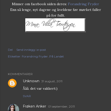
Minner om facebook siden deres:
Forandring Fryder
Enn så lenge, nyt dagene og kveldene før mørket faller
på for fullt.
Del
Send innlegg i e-post
Etiketter:
Forandring Fryder..På Landet
KOMMENTARER
Unknown
31 august, 2011
Ååå. det var vakkert:)
SVAR
Frøken Anker
01 september, 2011