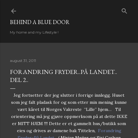
Gå til hovedinnhold
BEHIND A BLUE DOOR
My home and my Lifestyle !
august 31, 2011
FORANDRING FRYDER..PÅ LANDET..
DEL 2..
Jeg fortsetter der jeg slutter i forrige innlegg. Huset
som jeg falt pladask for og som etter min mening kunne
vært kåret til Norges Vakreste “Lille” hjem… Til
orientering må jeg gjøre oppmerksom på at dette IKKE
er MITT HJEM !!!! Dette er et gammelt hus/butikk som
eies og drives av damene bak Tittelen,
Forandring
Fryder-På Landet...
( Mirjan Meijer og Siri Carlsen