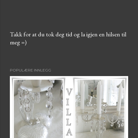
Takk for at du tok deg tid og la igjen en hilsen til
meg =)
L
e
g
g
POPULÆRE INNLEGG
i
n
n
e
n
k
o
m