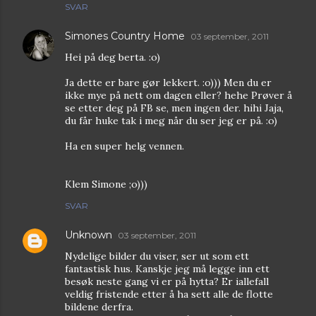
SVAR
Simones Country Home
03 september, 2011
Hei på deg berta. :o)
Ja dette er bare gør lekkert. :o))) Men du er
ikke mye på nett om dagen eller? hehe Prøver å
se etter deg på FB se, men ingen der. hihi Jaja,
du får huke tak i meg når du ser jeg er på. :o)
Ha en super helg vennen.
Klem Simone ;o)))
SVAR
Unknown
03 september, 2011
Nydelige bilder du viser, ser ut som ett
fantastisk hus. Kanskje jeg må legge inn ett
besøk neste gang vi er på hytta? Er iallefall
veldig fristende etter å ha sett alle de flotte
bildene derfra.