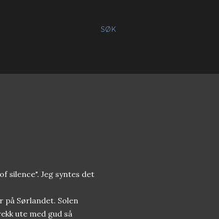
SØK
of silence". Jeg syntes det
r på Sørlandet. Solen
trekk ute med gud så