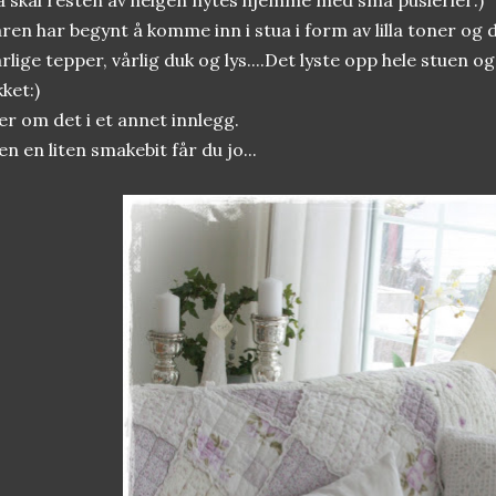
 skal resten av helgen nytes hjemme med små puslerier:)
ren har begynt å komme inn i stua i form av lilla toner og d
rlige tepper, vårlig duk og lys....Det lyste opp hele stuen 
kket:)
r om det i et annet innlegg.
n en liten smakebit får du jo...