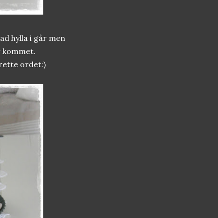
ad hylla i går men
r kommet.
rette ordet:)