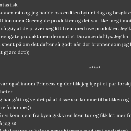
ntastisk.
nnen min og jeg hadde oss en liten bytur i dag og besøkt
tt inn noen Greengate produkter og det var ikke meg i mot:
 så gøy at de prøver seg litt frem med nye produkter. Jeg 
eengate produkt men derimot et Durance duftlys. Jeg har ald
 spent på om det dufter så godt når der brenner som jeg h
t gjøre det:))
*****
 var også innom Princess og der fikk jeg kjøpt et par forsk
heter.
g har gått og ventet på at disse sko komme til butikken og 
re å shoppe:))
r vi kom hjem fra byen gikk vi en liten tur og fikk litt mer fr
 jeg si!