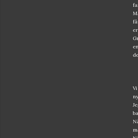
fa
Ma
få
er
Gr
en
de
Vi
ny
Je
ba
Nå
må