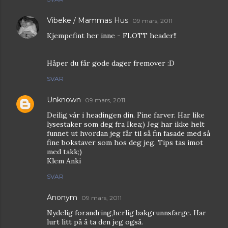
Vibeke / Mammas Hus
09 mars, 2011
Kjempefint her inne - FLOTT header!!
Håper du får gode dager fremover :D
SVAR
Unknown
09 mars, 2011
Deilig vår i headingen din. Fine farver. Har like
lysestaker som deg fra Ikea;) Jeg har ikke helt
funnet ut hvordan jeg får til så fin fasade med så
fine bokstaver som hos deg jeg. Tips tas imot
med takk;)
Klem Anki
SVAR
Anonym
09 mars, 2011
Nydelig forandring,herlig bakgrunnsfarge. Har
lurt litt på å ta den jeg også.