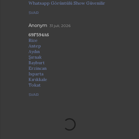
Whatsapp Görüntülü Show Güvenilir
SVAR
Anonym
31 juli, 2026
69F594A6
Rize
Antep
Aydın
Şırnak
Bayburt
Erzincan
Isparta
Kırıkkale
Tokat
SVAR