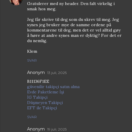
Gratulerer med ny header. Den falt virkelig i
smak hos meg.
Jeg får skrive til deg som du skrev til meg. Jeg
synes jeg bruker mye de samme ordene på
kommentarene til deg, men det er vel alltid gøy
å høre at andre synes man er dyktig? For det er
du nemlig.
Klem
SVAR
Anonym
13 juli, 2025
B11136F1EE
güvenilir takipçi satın alma
Evde Paketleme İşi
İG Takipçi
Düşmeyen Takipçi
EFT ile Takipçi
SVAR
Anonym
19 juli, 2025