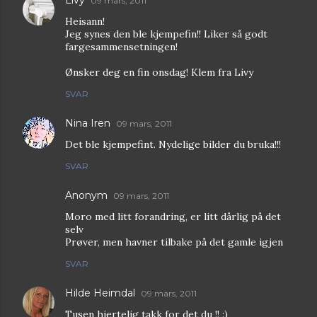
Livy
09 mars, 2011
Heisann!
Jeg synes den ble kjempefin!! Liker så godt
fargesammensetningen!
Ønsker deg en fin onsdag! Klem fra Livy
SVAR
Nina Iren
09 mars, 2011
Det ble kjempefint. Nydelige bilder du bruka!!!
SVAR
Anonym
09 mars, 2011
Moro med litt forandring, er litt dårlig på det
selv
Prøver, men havner tilbake på det gamle igjen
SVAR
Hilde Heimdal
09 mars, 2011
Tusen hjertelig takk for det du !! :)