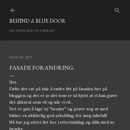
Gå til hovedinnhold
BEHIND A BLUE DOOR
My home and my Lifestyle !
mars 09, 2011
FASADE FORANDRING..
Hei..
Følte det var på tide å endre litt på fasaden her på
bloggen og det er jo det som er så kjekt at vi kan gjøre
det akkurat som vil og når vi vil...
Det er gøy å lage ny "header" og prøve seg ut med
bilder, en skikkelig god avkobling..for meg iallefall!
Nå har jeg sittet litt her i ettermiddag og dilla med ny
header.