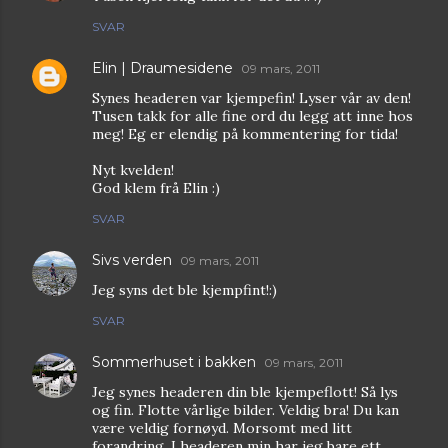
SVAR
Elin | Draumesidene
09 mars, 2011
Synes headeren var kjempefin! Lyser vår av den!
Tusen takk for alle fine ord du legg att inne hos
meg! Eg er elendig på kommentering for tida!
Nyt kvelden!
God klem frå Elin :)
SVAR
Sivs verden
09 mars, 2011
Jeg syns det ble kjempfint!:)
SVAR
Sommerhuset i bakken
09 mars, 2011
Jeg synes headeren din ble kjempeflott! Så lys
og fin. Flotte vårlige bilder. Veldig bra! Du kan
være veldig fornøyd. Morsomt med litt
forandring. I headeren min har jeg bare ett