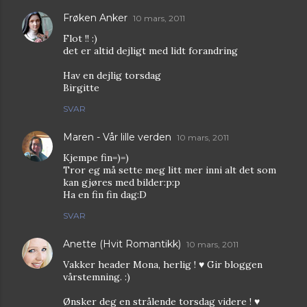
Frøken Anker
10 mars, 2011
Flot !! :)
det er altid dejligt med lidt forandring
Hav en dejlig torsdag
Birgitte
SVAR
Maren - Vår lille verden
10 mars, 2011
Kjempe fin=)=)
Tror eg må sette meg litt mer inni alt det som
kan gjøres med bilder:p:p
Ha en fin fin dag:D
SVAR
Anette (Hvit Romantikk)
10 mars, 2011
Vakker header Mona, herlig ! ♥ Gir bloggen
vårstemning. :)
Ønsker deg en strålende torsdag videre ! ♥