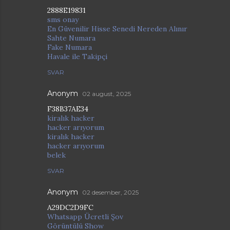
2888E19831
sms onay
En Güvenilir Hisse Senedi Nereden Alınır
Sahte Numara
Fake Numara
Havale ile Takipçi
SVAR
Anonym
02 august, 2025
F38B37AE34
kiralık hacker
hacker arıyorum
kiralık hacker
hacker arıyorum
belek
SVAR
Anonym
02 desember, 2025
A29DC2D9FC
Whatsapp Ücretli Şov
Görüntülü Show