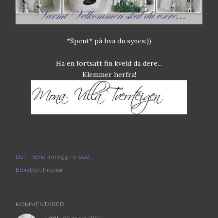
*Spent* på hva du synes:))
Ha en fortsatt fin kveld da dere...
Klemmer herfra!
Del
Send innlegg i e-post
Etiketter:
Interiør
KOMMENTARER