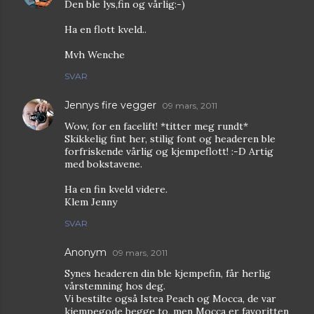
Den ble lys,fin og vårlig:-)
Ha en flott kveld..
Mvh Wenche
SVAR
Jennys fire vegger
09 mars, 2011
Wow, for en facelift! *titter meg rundt*
Skikkelig fint her, stilig font og headeren ble
forfriskende vårlig og kjempeflott! :-D Artig
med bokstavene.
Ha en fin kveld videre.
Klem Jenny
SVAR
Anonym
09 mars, 2011
Synes headeren din ble kjempefin, får herlig
vårstemning hos deg.
Vi bestilte også Istea Peach og Mocca, de var
kjempegode begge to, men Mocca er favoritten