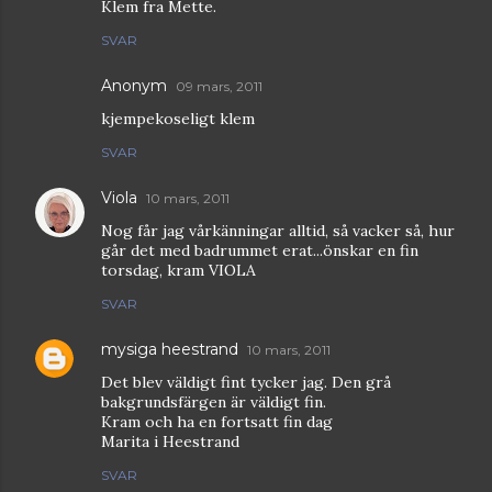
Klem fra Mette.
SVAR
Anonym
09 mars, 2011
kjempekoseligt klem
SVAR
Viola
10 mars, 2011
Nog får jag vårkänningar alltid, så vacker så, hur
går det med badrummet erat...önskar en fin
torsdag, kram VIOLA
SVAR
mysiga heestrand
10 mars, 2011
Det blev väldigt fint tycker jag. Den grå
bakgrundsfärgen är väldigt fin.
Kram och ha en fortsatt fin dag
Marita i Heestrand
SVAR