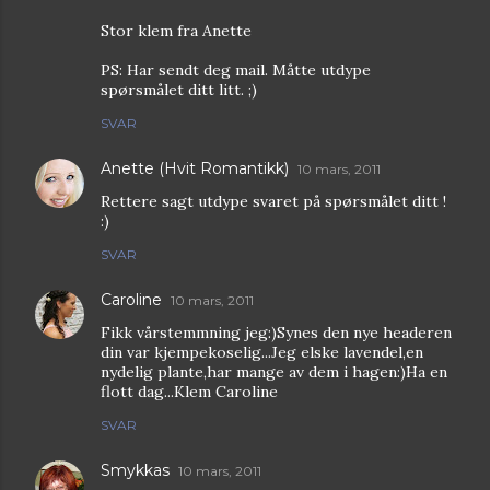
Stor klem fra Anette
PS: Har sendt deg mail. Måtte utdype
spørsmålet ditt litt. ;)
SVAR
Anette (Hvit Romantikk)
10 mars, 2011
Rettere sagt utdype svaret på spørsmålet ditt !
:)
SVAR
Caroline
10 mars, 2011
Fikk vårstemmning jeg:)Synes den nye headeren
din var kjempekoselig...Jeg elske lavendel,en
nydelig plante,har mange av dem i hagen:)Ha en
flott dag...Klem Caroline
SVAR
Smykkas
10 mars, 2011