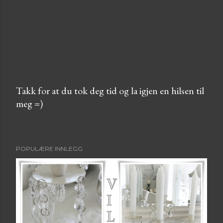
Takk for at du tok deg tid og la igjen en hilsen til
meg =)
L
e
g
g
POPULÆRE INNLEGG
i
n
n
e
n
k