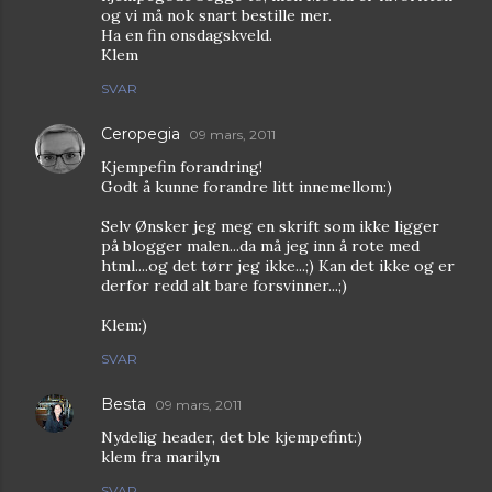
og vi må nok snart bestille mer.
Ha en fin onsdagskveld.
Klem
SVAR
Ceropegia
09 mars, 2011
Kjempefin forandring!
Godt å kunne forandre litt innemellom:)
Selv Ønsker jeg meg en skrift som ikke ligger
på blogger malen...da må jeg inn å rote med
html....og det tørr jeg ikke...;) Kan det ikke og er
derfor redd alt bare forsvinner...;)
Klem:)
SVAR
Besta
09 mars, 2011
Nydelig header, det ble kjempefint:)
klem fra marilyn
SVAR