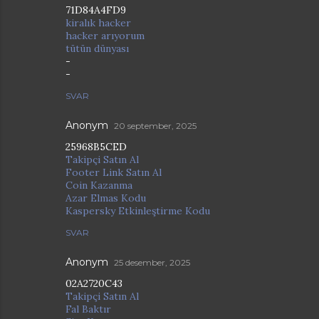
71D84A4FD9
kiralık hacker
hacker arıyorum
tütün dünyası
-
-
SVAR
Anonym
20 september, 2025
25968B5CED
Takipçi Satın Al
Footer Link Satın Al
Coin Kazanma
Azar Elmas Kodu
Kaspersky Etkinleştirme Kodu
SVAR
Anonym
25 desember, 2025
02A2720C43
Takipçi Satın Al
Fal Baktır