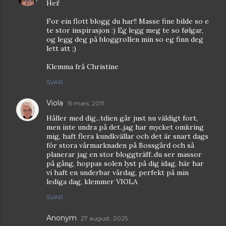
Hei!
For ein flott blogg du har!! Masse fine bilde so e
te stor inspirasjon :) Eg legg meg te so følgar,
og legg deg på bloggrollen min so eg finn deg
lett att ;)
Klemma frå Christine
SVAR
Viola
15 mars, 2011
Håller med dig...tdien går just nu väldigt fort,
men inte undra på det..jag har mycket omkring
mig, haft flera kundkvällar och det är snart dags
för stora vårmarknaden på Bossgård och så
planerar jag en stor bloggträff..du ser massor
på gång, hoppas solen lyst på dig idag, här har
vi haft en underbar vårdag, perfekt på min
lediga dag, klemmer VIOLA
SVAR
Anonym
27 august, 2025