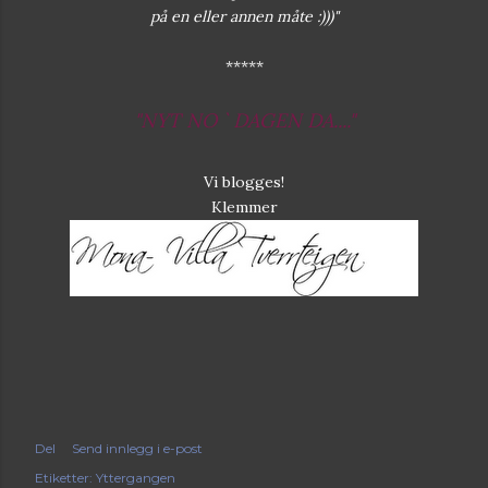
på en eller annen måte :)))"
*****
"NYT NO ` DAGEN DA...."
Vi blogges!
Klemmer
Del
Send innlegg i e-post
Etiketter:
Yttergangen