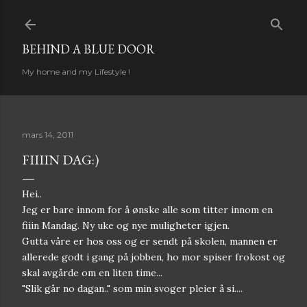
Gå til hovedinnhold
BEHIND A BLUE DOOR
My home and my Lifestyle !
mars 14, 2011
FIIIIN DAG:)
Hei..
Jeg er bare innom for å ønske alle som titter innom en
fiiin Mandag. Ny uke og nye muligheter igjen.
Gutta våre er hos oss og er sendt på skolen, mannen er
allerede godt i gang på jobben, ho mor spiser frokost og
skal avgårde om en liten time...
"Slik går no dagan.." som min svoger pleier å si....