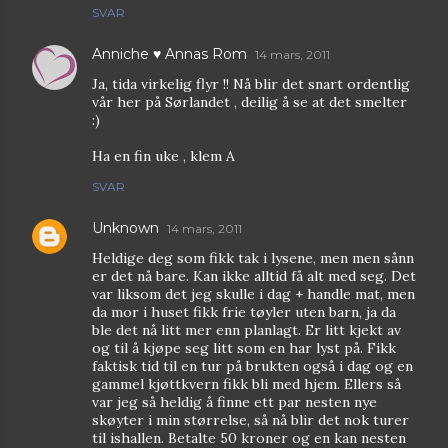
SVAR
Anniche ♥ Annas Rom
14 mars, 2011
Ja, tida virkelig flyr !! Nå blir det snart ordentlig
vår her på Sørlandet , deilig å se at det smelter
:)
Ha en fin uke , klem A
SVAR
Unknown
14 mars, 2011
Heldige deg som fikk tak i lysene, men men sånn
er det nå bare. Kan ikke alltid få alt med seg. Det
var liksom det jeg skulle i dag + handle mat, men
da mor i huset fikk frie tøyler uten barn, ja da
ble det nå litt mer enn planlagt. Er litt kjekt av
og til å kjøpe seg litt som en har lyst på. Fikk
faktisk tid til en tur på brukten også i dag og en
gammel kjøttkvern fikk bli med hjem. Ellers så
var jeg så heldig å finne ett par nesten nye
skøyter i min størrelse, så nå blir det nok turer
til ishallen. Betalte 50 kroner og en kan nesten