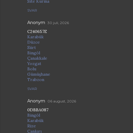
Site Kurma
SVAR
Anonym
30 juli, 2026
C240657E
Karabük
Düzce
Siirt
Bingöl
Çanakkale
Yozgat
Bolu
Gümüşhane
Trabzon
SVAR
Anonym
06 august, 2026
0DBBA087
Bingöl
Karabük
Rize
Çankırı