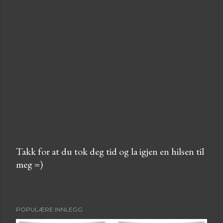
Takk for at du tok deg tid og la igjen en hilsen til
meg =)
L
e
g
g
POPULÆRE INNLEGG
i