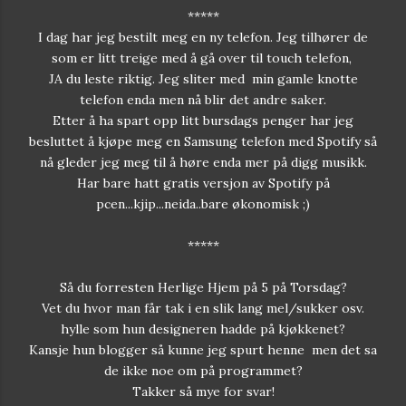
*****
I dag har jeg bestilt meg en ny telefon. Jeg tilhører de
som er litt treige med å gå over til touch telefon,
JA du leste riktig. Jeg sliter med min gamle knotte
telefon enda men nå blir det andre saker.
Etter å ha spart opp litt bursdags penger har jeg
besluttet å kjøpe meg en Samsung telefon med Spotify så
nå gleder jeg meg til å høre enda mer på digg musikk.
Har bare hatt gratis versjon av Spotify på
pcen...kjip...neida..bare økonomisk ;)
*****
Så du forresten Herlige Hjem på 5 på Torsdag?
Vet du hvor man får tak i en slik lang mel/sukker osv.
hylle som hun designeren hadde på kjøkkenet?
Kansje hun blogger så kunne jeg spurt henne men det sa
de ikke noe om på programmet?
Takker så mye for svar!