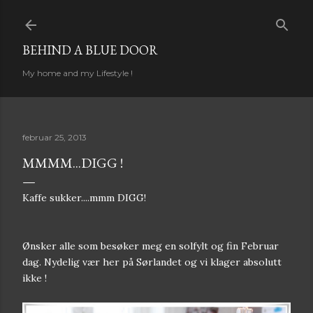
Gå til hovedinnhold
BEHIND A BLUE DOOR
My home and my Lifestyle !
februar 25, 2013
MMMM...DIGG !
Kaffe sukker....mmm DIGG!
Ønsker alle som besøker meg en solfylt og fin Februar
dag. Nydelig vær her på Sørlandet og vi klager absolutt
ikke !