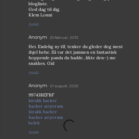
blogliste.
God dag til dig.
Klem Lonni
SVAR
Anonym
25 februar, 2013
Hei. Endelig ny tlf, tenker du gleder deg mest
ihjel hehe. Så var det jammen en fantastisk
hoppende panda du hadde...likte den:-) me
snakkes. Gid
SVAR
Anonym
01 august, 2025
99743BEFBF
kiralık hacker
hacker arıyorum
kiralık hacker
hacker arıyorum
belek
SVAR