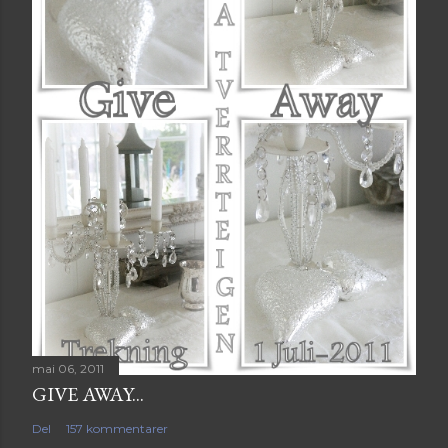
m
m
e
n
t
a
r
mai 06, 2011
GIVE AWAY...
Del
157 kommentarer