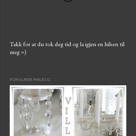
Takk for at du tok deg tid og la igjen en hilsen til
meg =)
L
e
g
g
POPULÆRE INNLEGG
i
n
n
e
n
k
o