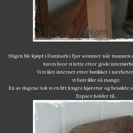
Stigen ble kjøpt i Danmark i fjor sommer når mannen 
turen hvor vi lette etter gode interiørbu
Vi trålet internet etter butikker i nærhete
vi fant ikke så mange.
En av dagene tok vi en litt lengre kjøretur og besøkte 
Ezpace holder til..