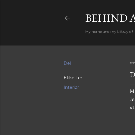
BEHIND 
My home and my Lifestyle !
Del
feb
D
Etiketter
Interiør
Me
Je
st