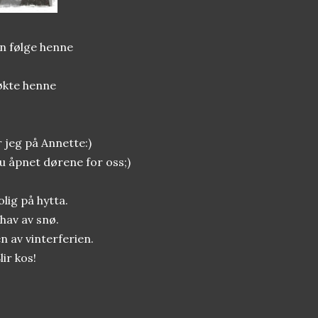
n følge henne
søkte henne
 jeg på Annette:)
du åpnet dørene for oss;)
olig på hytta.
 hav av snø.
en av vinterferien.
ir kos!