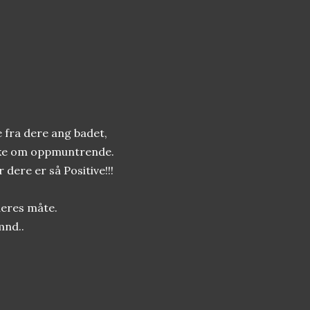
fra dere ang badet,
akke om oppmuntrende.
 dere er så Positive!!!
 deres måte.
mnd..