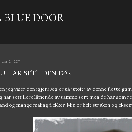
Gå til hovedinnhold
A BLUE DOOR
ruar 21, 2011
U HAR SETT DEN FØR..
n jeg viser den igjen! Jeg er så "stolt" av denne flotte gam
g har sett flere liknende av samme sort men de har som re
and og mange maling flekker. Min er helt strøken og eksem