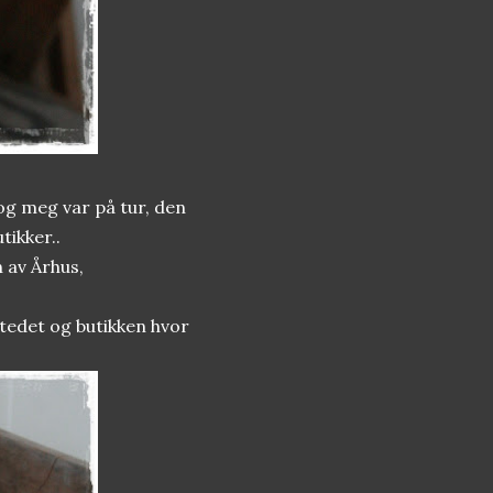
og meg var på tur, den
tikker..
n av Århus,
stedet og butikken hvor