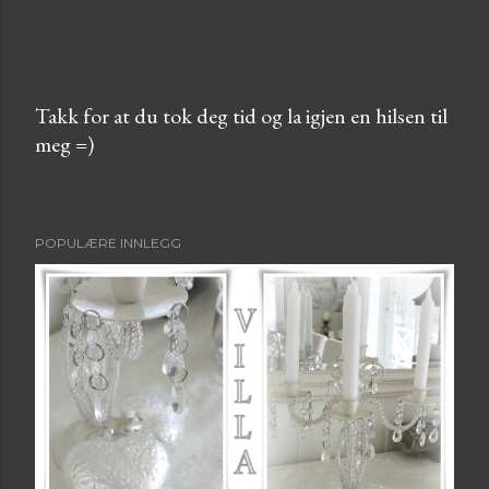
Takk for at du tok deg tid og la igjen en hilsen til
meg =)
L
e
g
g
POPULÆRE INNLEGG
i
n
n
e
n
k
o
m
m