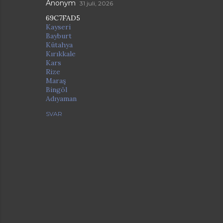
Anonym
31 juli, 2026
69C7FAD5
Kayseri
Bayburt
Kütahya
Kırıkkale
Kars
Rize
Maraş
Bingöl
Adıyaman
SVAR