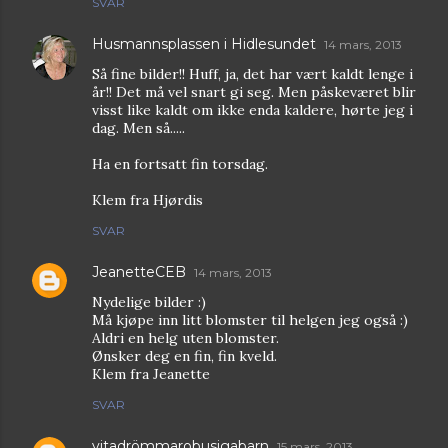
SVAR
Husmannsplassen i Hidlesundet
14 mars, 2013
Så fine bilder!! Huff, ja, det har vært kaldt lenge i
år!! Det må vel snart gi seg. Men påskeværet blir
visst like kaldt om ikke enda kaldere, hørte jeg i
dag. Men så.....
Ha en fortsatt fin torsdag.
Klem fra Hjørdis
SVAR
JeanetteCEB
14 mars, 2013
Nydelige bilder :)
Må kjøpe inn litt blomster til helgen jeg også :)
Aldri en helg uten blomster.
Ønsker deg en fin, fin kveld.
Klem fra Jeanette
SVAR
vitadrömmarobusigabarn
15 mars, 2013