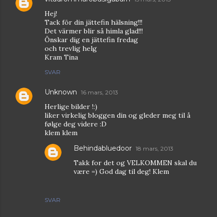
Hej!
Tack för din jättefin hälsning!!!
Det värmer blir så himla glad!!!
Önskar dig en jättefin fredag
och trevlig helg
Kram Tina
SVAR
Unknown
16 mars, 2013
Herlige bilder !:)
liker virkelig bloggen din og gleder meg til å
følge deg videre :D
klem klem
Behindabluedoor
18 mars, 2013
Takk for det og VELKOMMEN skal du
være =) God dag til deg! Klem
SVAR