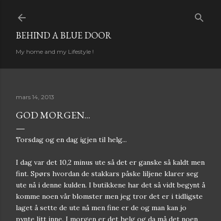
Gå til hovedinnhold
BEHIND A BLUE DOOR
My home and my Lifestyle !
mars 14, 2013
GOD MORGEN...
Torsdag og en dag igjen til helg...
I dag var det 10,2 minus ute så det er ganske så kaldt men
fint. Spørs hvordan de stakkars påske liljene klarer seg
ute nå i denne kulden. I butikkene har det så vidt begynt å
komme noen vår blomster men jeg tror det er i tidligste
laget å sette de ute nå men fine er de og man kan jo
pynte litt inne. I morgen er det helg og da må det noen