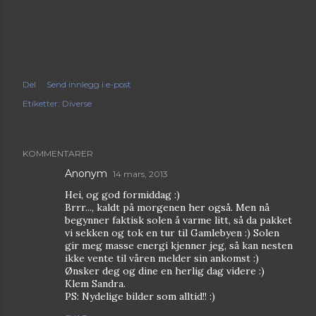
Del
Send innlegg i e-post
Etiketter:
Diverse
KOMMENTARER
Anonym
14 mars, 2013
Hei, og god formiddag :)
Brrr..., kaldt på morgenen her også. Men nå
begynner faktisk solen å varme litt, så da pakket
vi sekken og tok en tur til Gamlebyen :) Solen
gir meg masse energi kjenner jeg, så kan nesten
ikke vente til våren melder sin ankomst :)
Ønsker deg og dine en herlig dag videre :)
Klem Sandra.
PS: Nydelige bilder som alltid!! :)