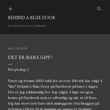
Gå til hovedinnhold
BEHIND A BLUE DOOR
My home and my Lifestyle !
april 06, 2016
DET ER BARE GØY !
Hei på deg :)
Først og fremst 1000 takk for at over 100 stk har valgt å
"like" Behind A Blue Door på Facebook på bare 2 dager.
Det er jeg takknemlig for. Jeg valgte å lage en egen
konto på Facebook som er offentlig og når ut til flere.
Jeg har stort sett bare delt innleggene i fra bloggen på
privaten i tilegg til at mamma og pappa er trofaste