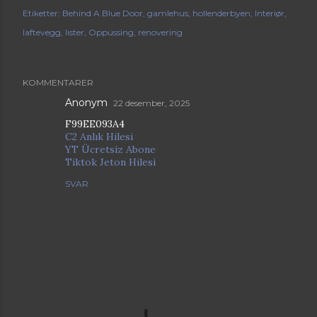
Etiketter:
Behind A Blue Door
gamlehus
hollenderbyen
Interiør
laftevegg
lister
Oppussing
renovering
KOMMENTARER
Anonym
22 desember, 2025
F99EE093A4
C2 Anlık Hilesi
YT Ücretsiz Abone
Tiktok Jeton Hilesi
SVAR