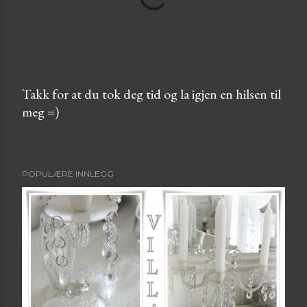
Takk for at du tok deg tid og la igjen en hilsen til
meg =)
L
e
g
g
POPULÆRE INNLEGG
i
n
n
e
n
k
o